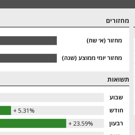
מחזורים
מחזור (א׳ שח)
מחזור יומי ממוצע (שנה)
תשואות
שבוע
חודש
+ 5.31%
רבעון
+ 23.59%