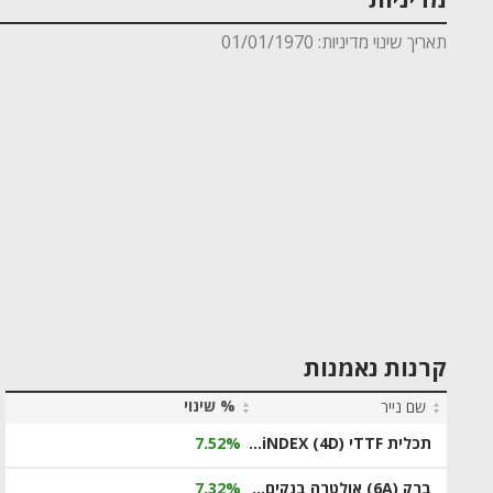
מדיניות
תאריך שינוי מדיניות: 01/01/1970
קרנות נאמנות
% שינוי
שם נייר
תכלית TTFי (4D) ‏Quantum Computing Ecosystem iNDEX
7.52%
ברק (6A) אולטרה בנקים פי 3
7.32%