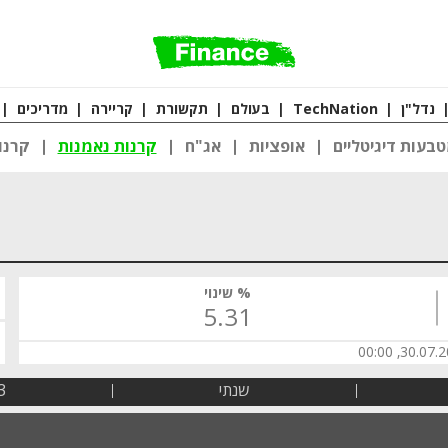
נדל"ן
|
TechNation
|
בעולם
|
תקשורת
|
קריירה
|
מדריכים
|
בעות דיגיטליים
אופציות
אג"ח
קרנות נאמנות
קרנו
% שינוי
5.31
30.07.2026,
שנתי
3 שנ