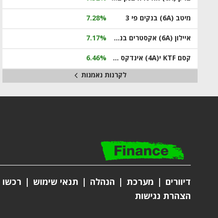
מיטב (6A) בנקים פי 3
7.28%
איילון (6A) אקסטרים בנקים פי 3
7.17%
קסם KTF י(4A) אינדקס מחשוב ענן ארה"ב מנוטרלת מט"ח
6.46%
לקרנות נאמנות
דיוורים
מערכת
הנהלה
תנאי שימוש
רכשו מ
הצהרת נגישות