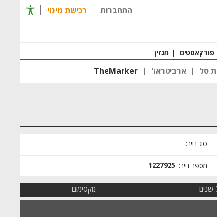
תפריט 
התחברות
רכישת מינוי
רכישת מינוי
חזרה ל
פודקאסטים
|
מגזין
ת סל
ארביטראז'
TheMarker
סוג נייר:
1227925
מספר נייר:
ים
מקסימום