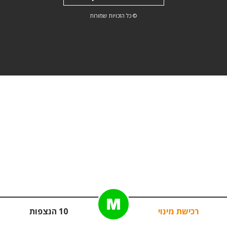
© כל הזכויות שמורות
רכישת מינוי
10 הנצפות
פ