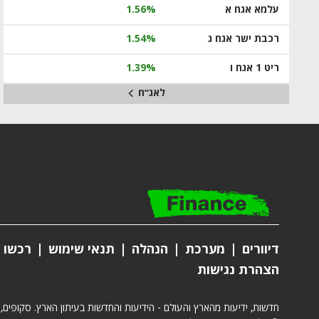
עלמא אגח א
1.56%
רכבת ישר אגח ג
1.54%
ריט 1 אגח ו
1.39%
לאג״ח
דיוורים
מערכת
הנהלה
תנאי שימוש
רכשו מ
הצהרת נגישות
חדשות, ידיעות מהארץ והעולם - הידיעות והחדשות בעיתון הארץ. סקופים,