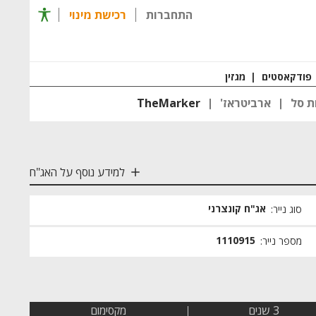
תפריט 
התחברות
רכישת מינוי
רכישת מינוי
חזרה ל
פודקאסטים
|
מגזין
ת סל
ארביטראז'
TheMarker
למידע נוסף על האג"ח
אג"ח קונצרני
סוג נייר:
1110915
מספר נייר:
3 שנים
מקסימום