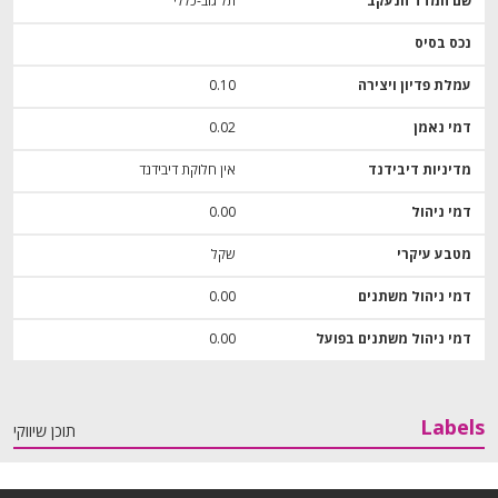
שם המדד הנעקב
תל גוב-כללי
נכס בסיס
עמלת פדיון ויצירה
0.10
דמי נאמן
0.02
מדיניות דיבידנד
אין חלוקת דיבידנד
דמי ניהול
0.00
מטבע עיקרי
שקל
דמי ניהול משתנים
0.00
דמי ניהול משתנים בפועל
0.00
Labels
תוכן שיווקי