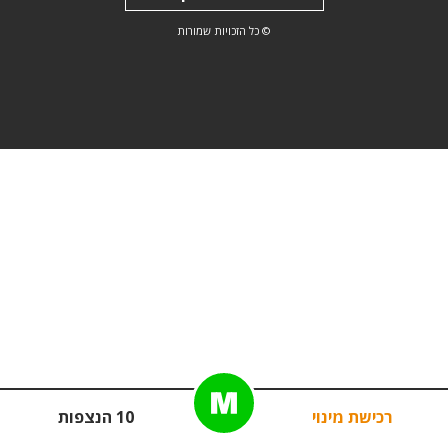
© כל הזכויות שמורות
רכישת מינוי
10 הנצפות
פ