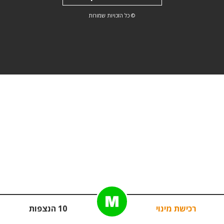
© כל הזכויות שמורות
רכישת מינוי
10 הנצפות
פ