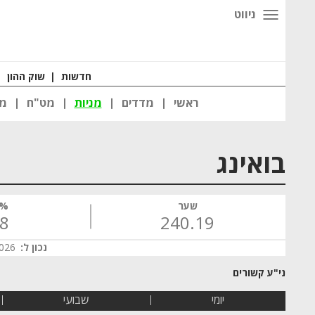
ניווט
חדשות
|
שוק ההון
|
ראשי
מדדים
מניות
מט"ח
מט
בואינג
שער
% 
28
240.19
נכון ל:
 23:34
יומי
שבועי