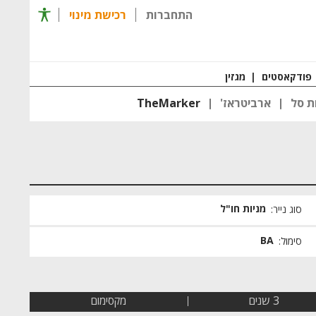
תפריט 
התחברות
רכישת מינוי
רכישת מינוי
חזרה ל
פודקאסטים
|
מגזין
ת סל
ארביטראז'
TheMarker
מניות חו"ל
סוג נייר:
BA
סימול:
3 שנים
מקסימום