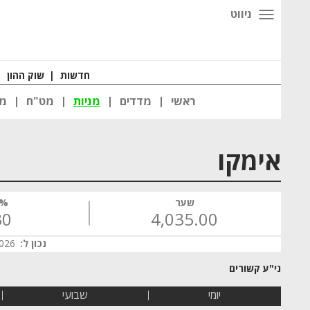
ניווט
חדשות
|
שוק ההון
|
ראשי
מדדים
מניות
מט"ח
מט
אימקו
שער
% 
30
4,035.00
נכון ל:
 14:24
יומי
שבועי