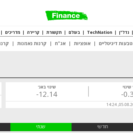
נדל"ן
|
TechNation
|
בעולם
|
תקשורת
|
קריירה
|
מדריכים
|
בעות דיגיטליים
אופציות
אג"ח
קרנות נאמנות
קרנו
שינוי
שינוי באג׳
‎-12.14
‎-0.
05.08.2026,
חודשי
שנתי