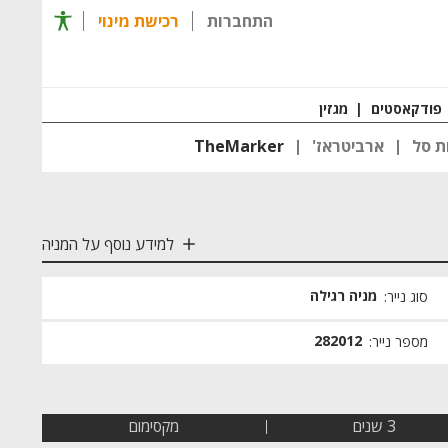
תפריט 
התחברות
רכישת מינוי
רכישת מינוי
חזרה ל
פודקאסטים
|
מגזין
ת סל
ארביטראז'
TheMarker
למידע נוסף על המניה
מניה רגילה
סוג נייר:
282012
מספר נייר:
3 שנים
מקסימום