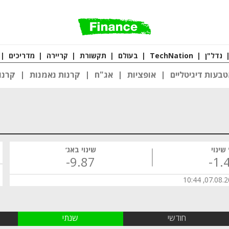
נדל"ן
|
TechNation
|
בעולם
|
תקשורת
|
קריירה
|
מדריכים
|
בעות דיגיטליים
אופציות
אג"ח
קרנות נאמנות
קרנו
שינוי
שינוי באג׳
‎-9.87
‎-1.
07.08.2026,
חודשי
שנתי