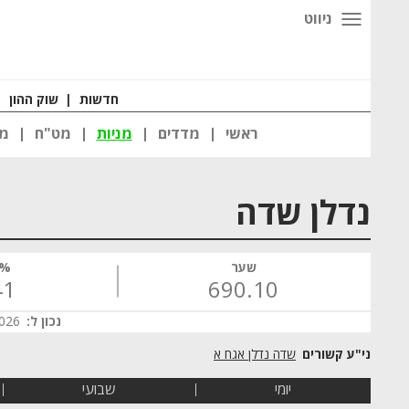
ניווט
חדשות
|
שוק ההון
|
ראשי
מדדים
מניות
מט"ח
מט
נדלן שדה
שער
% 
41
690.10
נכון ל:
 10:44
שדה נדלן אגח א
יומי
שבועי