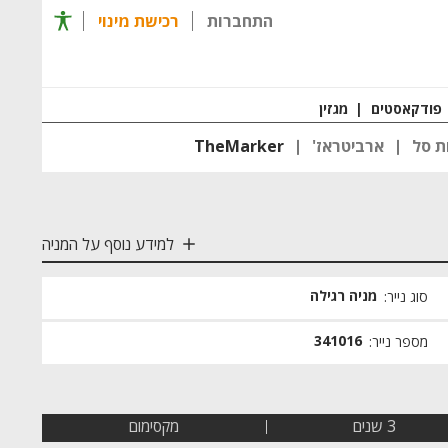
תפריט 
התחברות
רכישת מינוי
רכישת מינוי
חזרה ל
פודקאסטים
|
מגזין
ת סל
ארביטראז'
TheMarker
למידע נוסף על המניה
מניה רגילה
סוג נייר:
341016
מספר נייר:
3 שנים
מקסימום