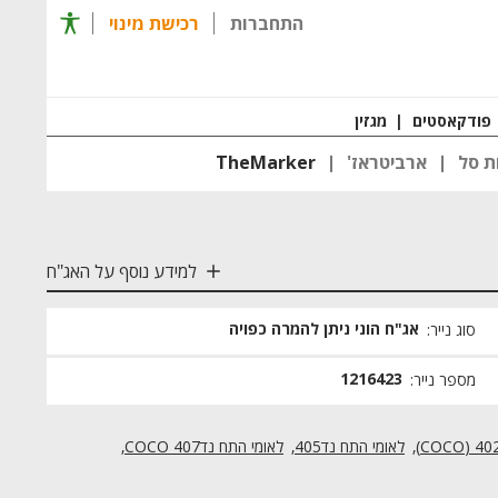
תפריט 
התחברות
רכישת מינוי
רכישת מינוי
חזרה ל
פודקאסטים
|
מגזין
ת סל
ארביטראז'
TheMarker
למידע נוסף על האג"ח
אג"ח הוני ניתן להמרה כפויה
סוג נייר:
1216423
מספר נייר:
לאומי התח נד405
לאומי התח נד407 COCO