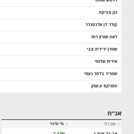
דויטש אסתר
נגן צביקה
קולר דן אלכסנדר
לאה שורץ רות
שטרן ידידיה צבי
אירית שלומי
שפריר בלפר נעמי
הפניקס ע.שוק
אג״ח
% שינוי
שם נייר
אב-גד אגח ב
2.42%