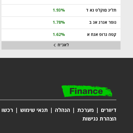
תליג םוקלט גא ד
1.93%
נופר אנרג אג ב
1.78%
קטה גרופ אגח א
1.62%
לאג״ח
דיוורים
מערכת
הנהלה
תנאי שימוש
רכשו מ
הצהרת נגישות