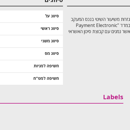
סיווגים
סיווג על
גזרות משיעור השינוי בנכס המעקב
של הקרן. יעודה של הקרן הינו השגת תוצאות הנגזרות משיעור השינוי במדד "Payment Electronic
סיווג ראשי
יים אשר נמנים עם קבוצת סיכון האשראי
סיווג משני
סיווג מס
חשיפה למניות
חשיפה למט"ח
Labels