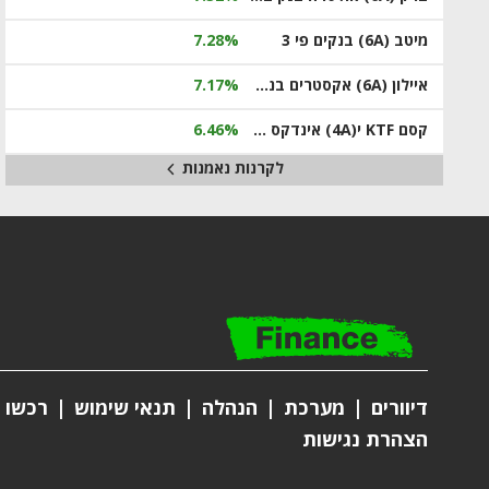
מיטב (6A) בנקים פי 3
7.28%
איילון (6A) אקסטרים בנקים פי 3
7.17%
קסם KTF י(4A) אינדקס מחשוב ענן ארה"ב מנוטרלת מט"ח
6.46%
לקרנות נאמנות
דיוורים
מערכת
הנהלה
תנאי שימוש
רכשו מ
הצהרת נגישות