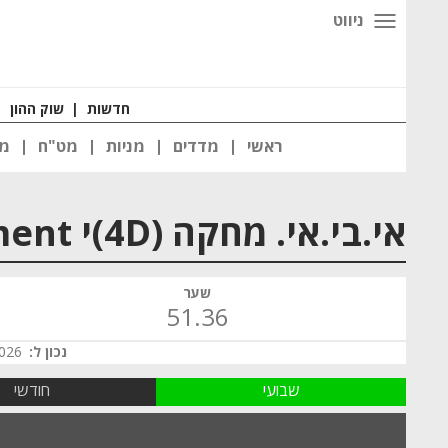
ניווט
חדשות
|
שוק ההון
|
ראשי
מדדים
מניות
מט"ח
מט
אי.בי.אי. מחקה (4D)י Solactive Electronic Payment
שער
51.36
נכון ל:
 00:00
שבועי
חודשי