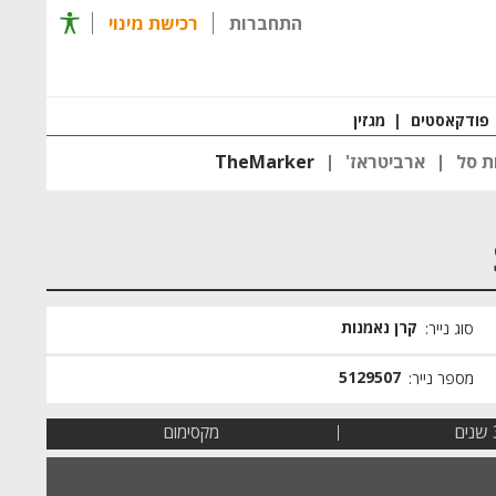
תפריט 
התחברות
רכישת מינוי
רכישת מינוי
חזרה ל
פודקאסטים
|
מגזין
ת סל
ארביטראז'
TheMarker
קרן נאמנות
סוג נייר:
5129507
מספר נייר:
ים
מקסימום